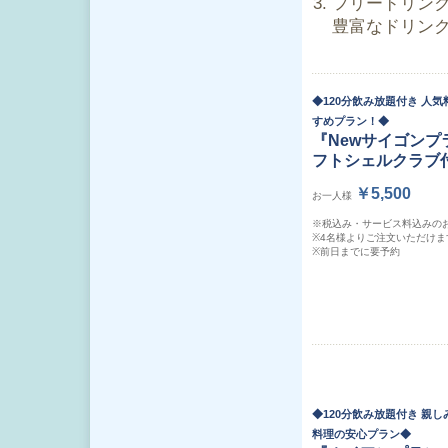
フリードリン
豊富なドリン
◆120分飲み放題付き 人
すめプラン！◆
『Newサイゴンプ
フトシェルクラブ
￥5,500
お一人様
※税込み・サービス料込みの
※4名様よりご注文いただけま
※前日までに要予約
◆120分飲み放題付き 親
料理の安心プラン◆