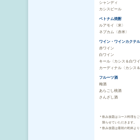
シャンディ
カシスビール
ベトナム焼酎
ルアモイ〈米〉
ネプカム〈赤米〉
ワイン・ワインカクテ
赤ワイン
白ワイン
キール〈カシス＆白ワ
カーディナル〈カシス
フルーツ酒
梅酒
あらごし桃酒
さんざし酒
＊飲み放題はコース料理をご
限らせていただきます。
＊飲み放題は最初の乾杯より