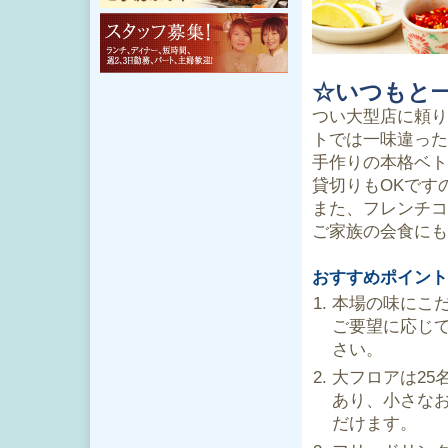
☆いつもと
つい大型店に頼り
トでは一味違った
手作りの本格ベト
貸切りもOKです
また、フレンチコ
ご家族の会食にも
おすすめポイント
本場の味にこ
ご要望に応じ
さい。
大フロアは25
あり、小さな
だけます。