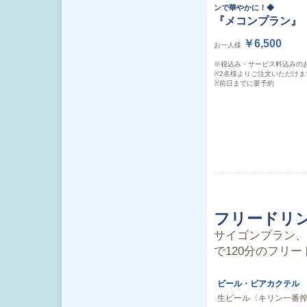
ンで華やかに！◆
『メコンプラン』
￥6,500
お一人様
※税込み・サービス料込みの
※2名様よりご注文いただけま
※前日までに要予約
フリードリ
サイゴンプラン、
で120分のフリ
ビール・ビアカクテル
生ビール〈キリン一番